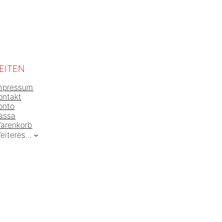
EITEN
mpressum
ontakt
onto
assa
arenkorb
eiteres…