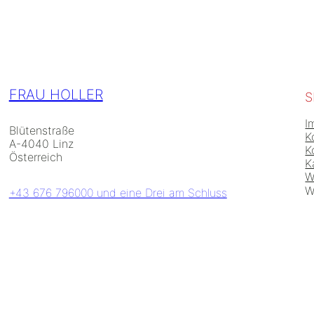
FRAU HOLLER
S
I
Blütenstraße
K
A-4040 Linz
K
Österreich
K
W
W
+43 676 796000 und eine Drei am Schluss