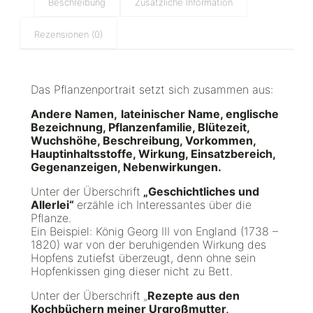
Beschreibung
Zusätzliche Information
n
p
Rezensionen (0)
o
r
t
r
Das Pflanzenportrait setzt sich zusammen aus:
a
i
Andere Namen
,
lateinischer Name, englische
t
Bezeichnung, Pflanzenfamilie, Blütezeit,
"
Wuchshöhe, Beschreibung, Vorkommen,
D
Hauptinhaltsstoffe, Wirkung, Einsatzbereich,
e
Gegenanzeigen, Nebenwirkungen.
r
H
Unter der Überschrift
„Geschichtliches und
o
Allerlei“
erzähle ich Interessantes über die
p
Pflanze.
f
Ein Beispiel: König Georg III von England (1738 –
e
1820) war von der beruhigenden Wirkung des
n
Hopfens zutiefst überzeugt, denn ohne sein
"
Hopfenkissen ging dieser nicht zu Bett.
M
e
Unter der Überschrift „
Rezepte aus den
n
Kochbüchern meiner Urgroßmutter,