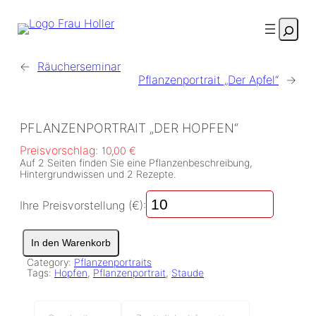
Suche
←
Räucherseminar
Pflanzenportrait „Der Apfel“
→
PFLANZENPORTRAIT „DER HOPFEN“
Preisvorschlag:
10,00
€
Auf 2 Seiten finden Sie eine Pflanzenbeschreibung,
Hintergrundwissen und 2 Rezepte.
Ihre Preisvorstellung (€):
P
In den Warenkorb
f
l
Category:
Pflanzenportraits
Tags:
Hopfen
, 
Pflanzenportrait
, 
Staude
a
n
z
e